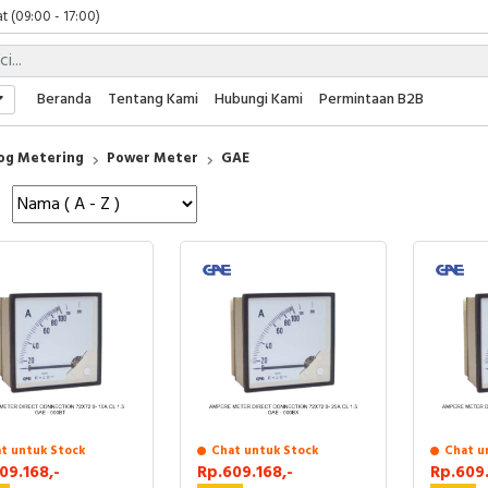
t (09:00 - 17:00)
 (09:00 - 17:00)
 (08:00 - 17:00)
t (09:00 - 17:00)
Beranda
Tentang Kami
Hubungi Kami
Permintaan B2B
 (09:00 - 17:00)
og Metering
Power Meter
GAE
t untuk Stock
Chat untuk Stock
Chat u
09.168,-
Rp.609.168,-
Rp.609.