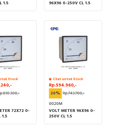
 1.5
96X96 0-250V CL 1.5
ntuk Stock
Chat untuk Stock
.240,-
Rp.594.960,-
p.810.300,-
20%
Rp.743.700,-
0020M
ETER 72X72 0-
VOLT METER 96X96 0-
 1.5
250V CL 1.5