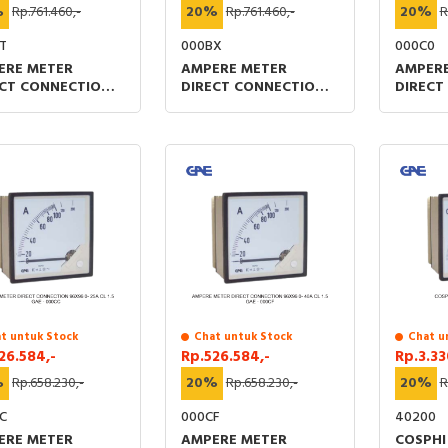
%
Rp.761.460,-
20%
Rp.761.460,-
20%
R
T
000BX
000C0
ERE METER
AMPERE METER
AMPERE
ECT CONNECTION
DIRECT CONNECTION
DIRECT
2 0-10A CL 1.5
72X72 0-25A CL 1.5
72X72 0
t untuk Stock
Chat untuk Stock
Chat u
26.584,-
Rp.526.584,-
Rp.3.33
%
Rp.658.230,-
20%
Rp.658.230,-
20%
R
C
000CF
40200
ERE METER
AMPERE METER
COSPHI