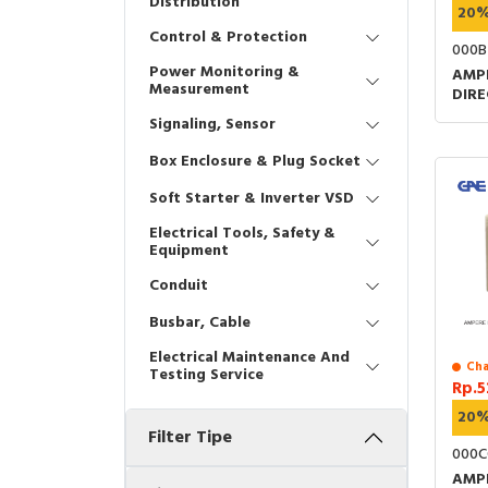
Distribution
20
Control & Protection
000B
Power Monitoring &
AMP
Measurement
DIR
72X7
Signaling, Sensor
Box Enclosure & Plug Socket
Soft Starter & Inverter VSD
Electrical Tools, Safety &
Equipment
Conduit
Busbar, Cable
Electrical Maintenance And
Cha
Testing Service
Rp.5
20
Filter Tipe
000C
AMP