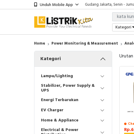
Unduh Mobile App
Gudang Jakarta, Senin - Juma
Showroom Bali, Senin - Jumat
Kantor Jakarta, Senin - Jumat
Gudang Jakarta, Senin - Juma
Kategori
Showroom Bali, Senin - Jumat
Home
Power Monitoring & Measurement
Anal
Urutan
Kategori
Lampu/Lighting
Stabilizer, Power Supply &
UPS
Energi Terbarukan
EV Charger
Home & Appliance
Cha
Rp.6
Electrical & Power