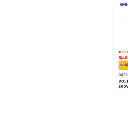
Cha
Rp.5
20
0020
VOLT
500V