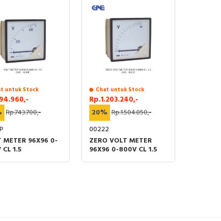
t untuk Stock
Chat untuk Stock
94.960,-
Rp.1.203.240,-
%
Rp.743.700,-
20%
Rp.1.504.050,-
P
00222
 METER 96X96 0-
ZERO VOLT METER
 CL 1.5
96X96 0-800V CL 1.5