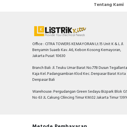
Tentang Kami
Office : CITRA TOWERS KEMAYORAN Lt.15 Unit K & L Jl.
Benyamin Suaeb Kav. A6, Kebon Kosong Kemayoran,
Jakarta Pusat 10630
Branch Bali: Jl. Teuku Umar Barat No.77B Dusun Tegallant
Kaja Kel. Padangsambian Klod Kec. Denpasar Barat Kota
Denpasar Bali
Warehouse: Pergudangan Green Sedayu Bizpark Blok GS
No 63 JL Cakung CIlincing Timur KM.02 Jakarta Timur 139
Metode Pembayaran