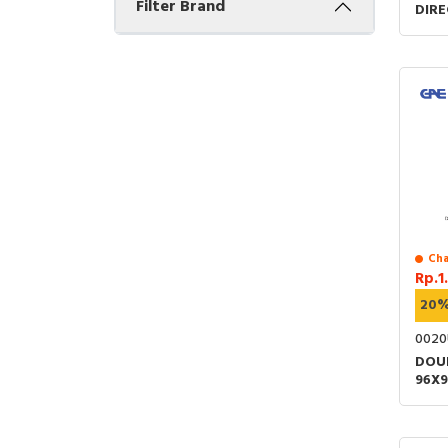
Filter Brand
DIR
96X9
Cha
Rp.1
20
0020
DOU
96X9