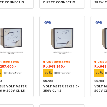
ECT CONNECTION
DIRECT CONNECTION
3P3W CL
6 0-25A CL 1.5
96X96 0-40A CL 1.5
t untuk Stock
Chat untuk Stock
Chat u
.287.600,-
Rp.648.240,-
Rp.648
%
Rp.1.609.500,-
20%
Rp.810.300,-
20%
R
U
00208
0020B
BLE VOLT METER
VOLT METER 72X72 0-
VOLT M
6 0-500V CL 1.5
250V CL 1.5
500V CL