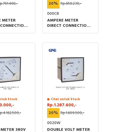
p.761.460,-
20%
Rp.658.230,-
000C8
 METER
AMPERE METER
 CONNECTION
DIRECT CONNECTION
-40A CL 1.5
96X96 0-10A CL 1.5
ntuk Stock
Chat untuk Stock
0.000,-
Rp.1.287.600,-
p.4.162.500,-
20%
Rp.1.609.500,-
0020W
 METER 380V
DOUBLE VOLT METER