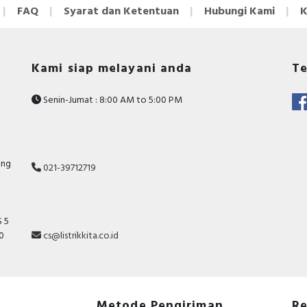
FAQ
Syarat dan Ketentuan
Hubungi Kami
K
Kami siap melayani anda
Te
Senin-Jumat : 8:00 AM to 5:00 PM
ang
021-39712719
 5
10
cs@listrikkita.co.id
Metode Pengiriman
Re