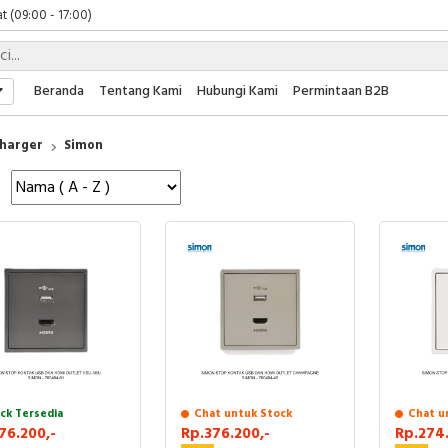
t (09:00 - 17:00)
 (09:00 - 17:00)
 (08:00 - 17:00)
t (09:00 - 17:00)
Beranda
Tentang Kami
Hubungi Kami
Permintaan B2B
 (09:00 - 17:00)
harger
Simon
ck Tersedia
Chat untuk Stock
Chat u
76.200,-
Rp.376.200,-
Rp.274.