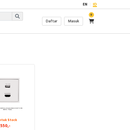
EN
ID
0
Daftar
Masuk
ntuk Stock
550,-