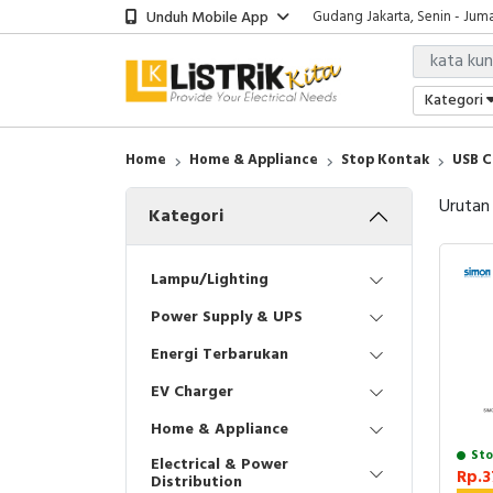
Unduh Mobile App
Gudang Jakarta, Senin - Juma
Showroom Bali, Senin - Jumat
Kantor Jakarta, Senin - Jumat
Gudang Jakarta, Senin - Juma
Kategori
Showroom Bali, Senin - Jumat
Home
Home & Appliance
Stop Kontak
USB C
Urutan
Kategori
Lampu/Lighting
Power Supply & UPS
Energi Terbarukan
EV Charger
Home & Appliance
Sto
Electrical & Power
Rp.3
Distribution