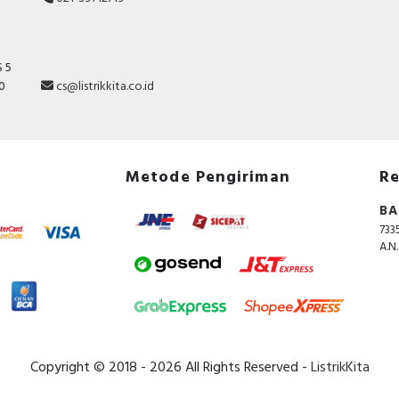
 5
10
cs@listrikkita.co.id
Metode Pengiriman
Re
BA
733
A.N
Copyright © 2018 - 2026 All Rights Reserved -
ListrikKita