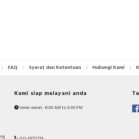
FAQ
Syarat dan Ketentuan
Hubungi Kami
K
Kami siap melayani anda
Te
Senin-Jumat : 8:00 AM to 5:00 PM
ang
021-39712719