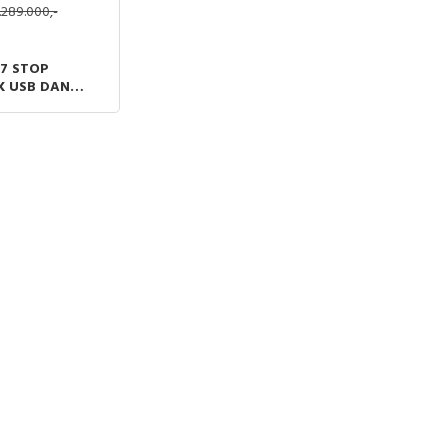
.289.000,-
i7 STOP
 USB DAN
UTLET PUTIH