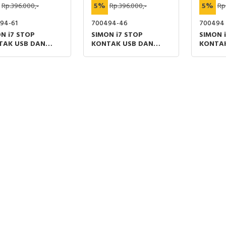
Rp.396.000,-
5%
Rp.396.000,-
5%
Rp
94-61
700494-46
700494
N i7 STOP
SIMON i7 STOP
SIMON 
TAK USB DAN
KONTAK USB DAN
KONTAK
I OUTLET ABU-
HDMI OUTLET
HDMI O
CHAMPAGNE