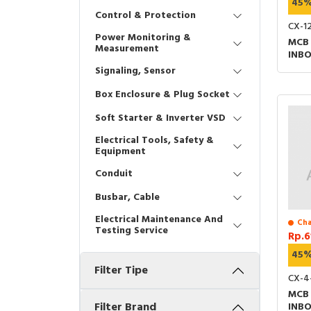
45
Control & Protection
CX-12
Power Monitoring &
MCB
Measurement
INB
Signaling, Sensor
Box Enclosure & Plug Socket
Soft Starter & Inverter VSD
Electrical Tools, Safety &
Equipment
Conduit
Busbar, Cable
Electrical Maintenance And
Cha
Testing Service
Rp.6
45
Filter Tipe
CX-4-
MCB
Filter Brand
INB