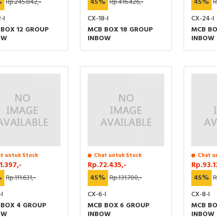
%
Rp.245.842,-
45%
Rp.416.426,-
45%
R
-I
CX-18-I
CX-24-I
 BOX 12 GROUP
MCB BOX 18 GROUP
MCB BO
OW
INBOW
INBOW
t untuk Stock
Chat untuk Stock
Chat u
1.397,-
Rp.72.435,-
Rp.93.1
%
Rp.111.631,-
45%
Rp.131.700,-
45%
R
I
CX-6-I
CX-8-I
 BOX 4 GROUP
MCB BOX 6 GROUP
MCB BO
OW
INBOW
INBOW