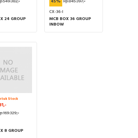
p.549.382,-
45%
Rp.845.397,-
CX-36-I
X 24 GROUP
MCB BOX 36 GROUP
INBOW
ntuk Stock
31,-
p.169.329,-
X 8 GROUP