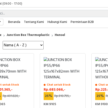
t (09:00 - 17:00)
 (09:00 - 17:00)
 (08:00 - 17:00)
t (09:00 - 17:00)
Beranda
Tentang Kami
Hubungi Kami
Permintaan B2B
 (09:00 - 17:00)
x
Junction Box Thermoplastic
Hensel
t untuk Stock
Chat untuk Stock
Chat u
01.365,-
Rp.683.066,-
Rp.225.
%
Rp.401.820,-
25%
Rp.910.755,-
25%
R
065
KM 9105
KM 9100