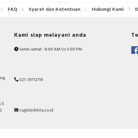
FAQ
Syarat dan Ketentuan
Hubungi Kami
K
Kami siap melayani anda
Te
Senin-Jumat : 8:00 AM to 5:00 PM
ang
021-39712719
 5
10
cs@listrikkita.co.id