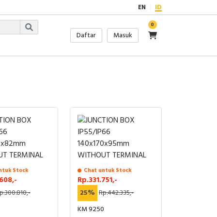
EN
ID
0
Daftar
Masuk
ntuk Stock
Chat untuk Stock
608,-
Rp.331.751,-
p.300.810,-
25%
Rp.442.335,-
KM 9250