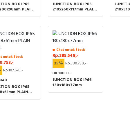
TION BOX IP65
JUNCTION BOX IP65
JUNCTI
200x98mm PLAIN
210x260x117mm PLAIN
210x31
L
WALL
WALL
Chat untuk Stock
Rp.285.548,-
t untuk Stock
0.753,-
25%
Rp.380.730,-
%
Rp.107.670,-
DK 1000 G
JUNCTION BOX IP66
040
130x180x77mm
TION BOX IP65
8x61mm PLAIN
L