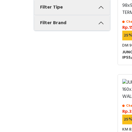
Filter Tipe
Filter Brand
Cha
Rp.1
25
DM 9
JUN
IP55
WIT
Cha
Rp.3
25
KM 8