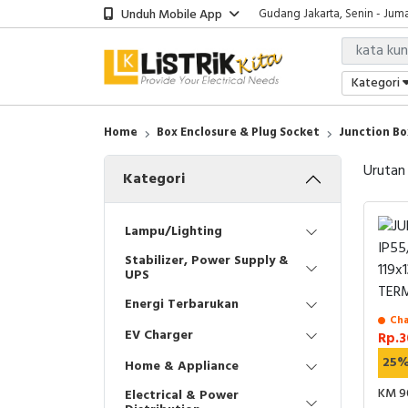
Unduh Mobile App
Gudang Jakarta, Senin - Juma
Showroom Bali, Senin - Jumat
Kantor Jakarta, Senin - Jumat
Gudang Jakarta, Senin - Juma
Kategori
Showroom Bali, Senin - Jumat
Home
Box Enclosure & Plug Socket
Junction Bo
Urutan
Kategori
Lampu/Lighting
Stabilizer, Power Supply &
UPS
Energi Terbarukan
Cha
EV Charger
Rp.3
25
Home & Appliance
KM 9
Electrical & Power