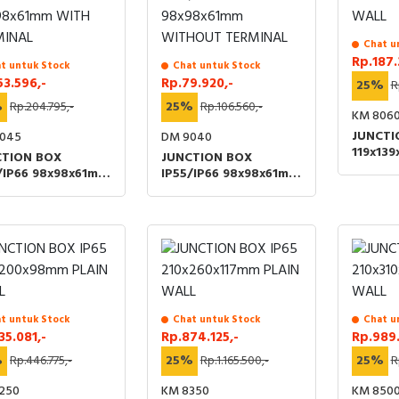
Chat u
Rp.187.
t untuk Stock
Chat untuk Stock
53.596,-
Rp.79.920,-
25%
R
%
Rp.204.795,-
25%
Rp.106.560,-
KM 806
JUNCTI
045
DM 9040
119x13
CTION BOX
JUNCTION BOX
WALL
/IP66 98x98x61mm
IP55/IP66 98x98x61mm
H TERMINAL
WITHOUT TERMINAL
t untuk Stock
Chat untuk Stock
Chat u
35.081,-
Rp.874.125,-
Rp.989.
%
Rp.446.775,-
25%
Rp.1.165.500,-
25%
R
250
KM 8350
KM 850