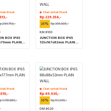
ntuk Stock
Chat untuk Stock
313,-
Rp.229.354,-
p.249.750,-
25%
Rp.305.805,-
0
KM 8100
ON BOX IP65
JUNCTION BOX IP65
9x70mm PLAIN
125x167x82mm PLAIN
WALL
ntuk Stock
Chat untuk Stock
010,-
Rp.69.930,-
p.1.318.680,-
25%
Rp.93.240,-
0
DM 8020