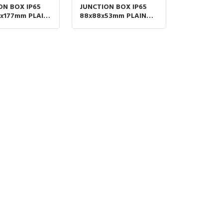
ON BOX IP65
JUNCTION BOX IP65
0x177mm PLAIN
88x88x53mm PLAIN
WALL