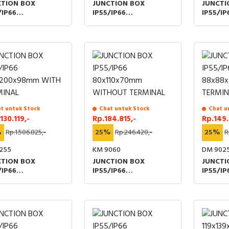
CTION BOX
JUNCTION BOX
JUNCTI
/IP66
IP55/IP66
IP55/IP
139x70mm WITH
125x167x82mm WITH
125x16
MINAL
TERMINAL
WITHOU
t untuk Stock
Chat untuk Stock
Chat u
130.119,-
Rp.184.815,-
Rp.149.
%
Rp.1.506.825,-
25%
Rp.246.420,-
25%
R
255
KM 9060
DM 902
CTION BOX
JUNCTION BOX
JUNCTI
/IP66
IP55/IP66
IP55/IP
x200x98mm WITH
80x110x70mm
88x88x
MINAL
WITHOUT TERMINAL
TERMIN