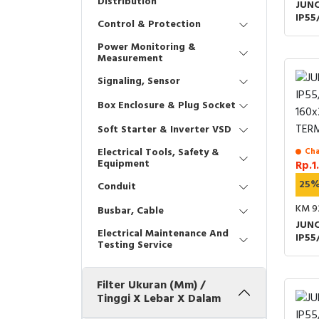
Distribution
JUN
IP55
Control & Protection
119x
TER
Power Monitoring &
Measurement
Signaling, Sensor
Box Enclosure & Plug Socket
Soft Starter & Inverter VSD
Electrical Tools, Safety &
Cha
Equipment
Rp.1.
25
Conduit
KM 9
Busbar, Cable
JUN
Electrical Maintenance And
IP55
Testing Service
160
TER
Filter Ukuran (mm) /
Tinggi X Lebar X Dalam