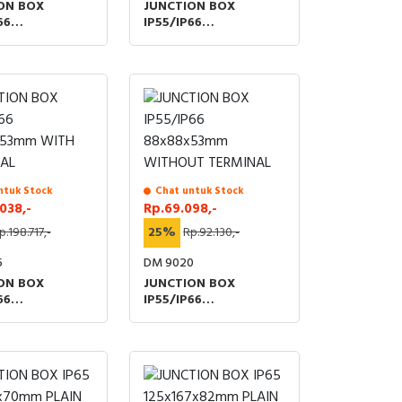
ON BOX
JUNCTION BOX
66
IP55/IP66
7x82mm
140x170x95mm
T TERMINAL
WITHOUT TERMINAL
ntuk Stock
Chat untuk Stock
038,-
Rp.69.098,-
p.198.717,-
25%
Rp.92.130,-
5
DM 9020
ON BOX
JUNCTION BOX
66
IP55/IP66
53mm WITH
88x88x53mm
AL
WITHOUT TERMINAL