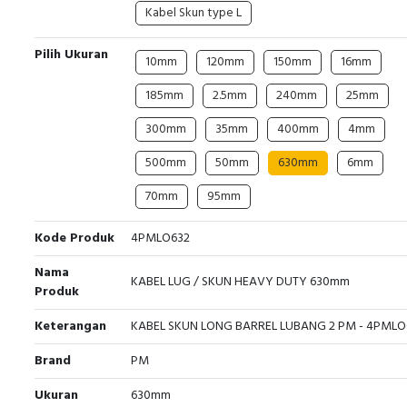
Kabel Skun type L
Pilih Ukuran
10mm
120mm
150mm
16mm
185mm
2.5mm
240mm
25mm
300mm
35mm
400mm
4mm
500mm
50mm
630mm
6mm
70mm
95mm
Kode Produk
4PMLO632
Nama
KABEL LUG / SKUN HEAVY DUTY 630mm
Produk
Keterangan
KABEL SKUN LONG BARREL LUBANG 2 PM - 4PMLO
Brand
PM
Ukuran
630mm