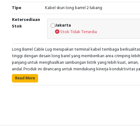
Tipe
Kabel skun long barrel 2 lubang
Ketersediaan
Jakarta
Stok
Stok Tidak Tersedia
Long Barrel Cable Lug merupakan terminal kabel tembaga berkualita
tinggi dengan desain long barel yang memberikan area crimping lebi
panjang untuk menghasilkan sambungan listrik yang lebih kuat, aman,
andal. Produk ini dirancang untuk mendukung kinerja konduktivitas y
optimal pada berbagai aplikasi distribusi daya, panel listrik, switchgea
Read More
• Kode Produk : 4PMLO632
dan instalasi industri. Konstruksinya yang kokoh membantu
• Nama Produk: Lug Kabel Tembaga Barel Panjang PM
meningkatkan kestabilan koneksi serta konsistensi sistem kelistrikan
• Ukuran Kabel: 630mm²
dalam penggunaan jangka panjang.
• Tipe Konektor : Cable Lug Barel Panjang 2 Lubang
• Tipe Kabel: Kabel Tembaga (Konduktor Tembaga)
Anda dapat berbelanja dengan aman di
ListrikKita.com
karena semua
barang yang kami jual dijamin 100% asli, bergaransi resmi dan dapat
disertai dengan surat keaslian barang. Untuk mendapatkan harga terb
dan informasi lebih lanjut bisa menghubungi tim sales atau marketing
kami silakan klik
disini
. Selamat berbelanja.