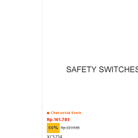
Chat untuk Stock
Rp.161.783
50%
Rp.323.565
XCSZ14