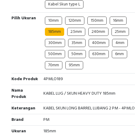
Kabel Skun type L
Pilih Ukuran
10mm
120mm
150mm
16mm
185mm
2.5mm
240mm
25mm
300mm
35mm
400mm
4mm
500mm
50mm
630mm
6mm
70mm
95mm
Kode Produk
4PMLO189
Nama
KABEL LUG / SKUN HEAVY DUTY 185mm
Produk
Keterangan
KABEL SKUN LONG BARREL LUBANG 2 PM - 4PMLO
Brand
PM
Ukuran
185mm