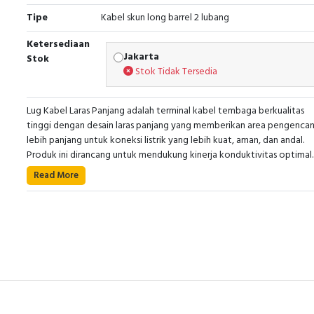
Tipe
Kabel skun long barrel 2 lubang
Ketersediaan
Jakarta
Stok
Stok Tidak Tersedia
Lug Kabel Laras Panjang adalah terminal kabel tembaga berkualitas
tinggi dengan desain laras panjang yang memberikan area pengenca
lebih panjang untuk koneksi listrik yang lebih kuat, aman, dan andal.
Produk ini dirancang untuk mendukung kinerja konduktivitas optimal
dalam berbagai aplikasi distribusi daya, panel listrik, switchgear, dan
Read More
• Kode Produk: 4PMLO189
instalasi industri. Konstruksinya yang kokoh membantu meningkatkan
• Nama Produk: Lug Kabel Laras Panjang PM Copper
stabilitas koneksi dan keandalan sistem listrik dalam jangka panjang.
• Ukuran Kabel: 185mm²
• Tipe Konektor: Lug Kabel Laras Panjang 2 Lubang
• Tipe Kabel: Kabel Tembaga (Konduktor Tembaga)
Anda dapat berbelanja dengan aman di
ListrikKita.com
karena semua
barang yang kami jual dijamin 100% asli, dilengkapi dengan garansi res
dan disertai dengan sertifikat keaslian. Untuk harga terbaik dan infor
lebih lanjut, silakan hubungi tim penjualan atau pemasaran kami deng
mengklik
disini
. Selamat berbelanja.