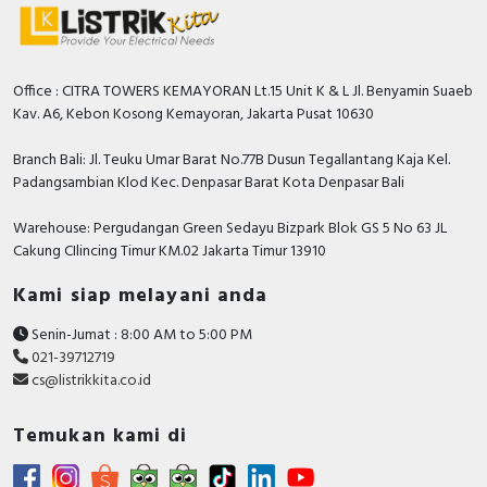
Office : CITRA TOWERS KEMAYORAN Lt.15 Unit K & L Jl. Benyamin Suaeb
Kav. A6, Kebon Kosong Kemayoran, Jakarta Pusat 10630
Branch Bali: Jl. Teuku Umar Barat No.77B Dusun Tegallantang Kaja Kel.
Padangsambian Klod Kec. Denpasar Barat Kota Denpasar Bali
Warehouse: Pergudangan Green Sedayu Bizpark Blok GS 5 No 63 JL
Cakung CIlincing Timur KM.02 Jakarta Timur 13910
Kami siap melayani anda
Senin-Jumat : 8:00 AM to 5:00 PM
021-39712719
cs@listrikkita.co.id
Temukan kami di