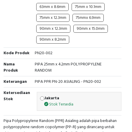
RFID
63mm x 8.6mm
75mm x 10.1mm
Capacitive Sensors
75mm x 12.3mm
75mmx 6.9mm
90mm x 12.3mm
90mm x 15.0mm
Safety Switch
90mm x 8.2mm
Radio Frequency
Kode Produk
PN20-002
Contact Block
Nama
PIPA 25mm x 4.2mm POLYPROPYLENE
Produk
RANDOM
Keterangan
PIPA PPR PN-20 ASIALING - PN20-002
Ketersediaan
Jakarta
Stok
Stok Tersedia
Pipa Polypropylene Random (PPR) Asialing adalah pipa berbahan
polypropylene random copolymer (PP-R) yang dirancang untuk