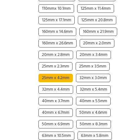
110mmx 10.1mm
125mm x 11.4mm
Cable Operated Switch
Panel Box
125mm x 17.1mm
125mm x 20.8mm
Signalling Columns
160mm x 14.6mm
160mm x 21.9mm
Safety Sensors
160mm x 26.6mm
20mm x 2.0mm
Pressure Switch
20mm x 2.8mm
20mm x 3.4mm
25mm x 2.3mm
25mm x 3.5mm
Ultrasonic & Rotary Encoder
25mm x 4.2mm
32mm x 3.0mm
Limit Switch
32mm x 4.4mm
32mm x 5.4mm
Inductive Sensors
40mm x 3.7mm
40mm x 5.5mm
40mm x 6.7mm
50mm x 4.6mm
Photoelectric
50mm x 6.9mm
50mm x 8.3mm
Cam Switch
63mm x 10.5mm
63mm x 5.8mm