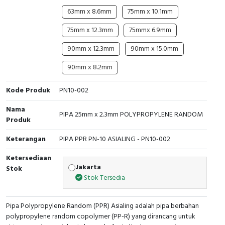
RFID
63mm x 8.6mm
75mm x 10.1mm
Capacitive Sensors
75mm x 12.3mm
75mmx 6.9mm
90mm x 12.3mm
90mm x 15.0mm
Safety Switch
90mm x 8.2mm
Radio Frequency
Kode Produk
PN10-002
Contact Block
Nama
PIPA 25mm x 2.3mm POLYPROPYLENE RANDOM
Produk
Keterangan
PIPA PPR PN-10 ASIALING - PN10-002
Ketersediaan
Jakarta
Stok
Stok Tersedia
Pipa Polypropylene Random (PPR) Asialing adalah pipa berbahan
polypropylene random copolymer (PP-R) yang dirancang untuk