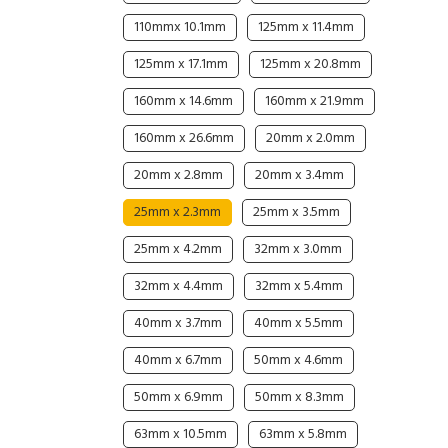
110mmx 10.1mm
125mm x 11.4mm
Cable Operated Switch
Panel Box
125mm x 17.1mm
125mm x 20.8mm
Signalling Columns
160mm x 14.6mm
160mm x 21.9mm
Safety Sensors
160mm x 26.6mm
20mm x 2.0mm
Pressure Switch
20mm x 2.8mm
20mm x 3.4mm
25mm x 2.3mm
25mm x 3.5mm
Ultrasonic & Rotary Encoder
25mm x 4.2mm
32mm x 3.0mm
Limit Switch
32mm x 4.4mm
32mm x 5.4mm
Inductive Sensors
40mm x 3.7mm
40mm x 5.5mm
40mm x 6.7mm
50mm x 4.6mm
Photoelectric
50mm x 6.9mm
50mm x 8.3mm
Cam Switch
63mm x 10.5mm
63mm x 5.8mm