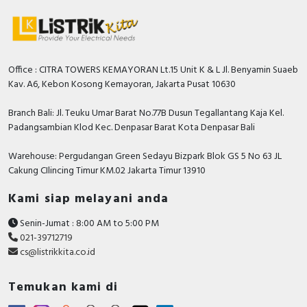
Office : CITRA TOWERS KEMAYORAN Lt.15 Unit K & L Jl. Benyamin Suaeb
Kav. A6, Kebon Kosong Kemayoran, Jakarta Pusat 10630
Branch Bali: Jl. Teuku Umar Barat No.77B Dusun Tegallantang Kaja Kel.
Padangsambian Klod Kec. Denpasar Barat Kota Denpasar Bali
Warehouse: Pergudangan Green Sedayu Bizpark Blok GS 5 No 63 JL
Cakung CIlincing Timur KM.02 Jakarta Timur 13910
Kami siap melayani anda
Senin-Jumat : 8:00 AM to 5:00 PM
021-39712719
cs@listrikkita.co.id
Temukan kami di