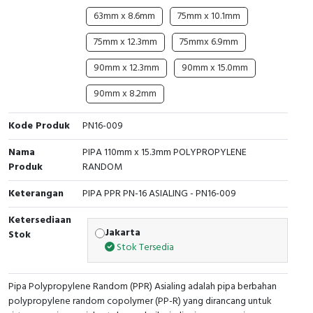
RFID
63mm x 8.6mm
75mm x 10.1mm
Capacitive Sensors
75mm x 12.3mm
75mmx 6.9mm
90mm x 12.3mm
90mm x 15.0mm
Safety Switch
90mm x 8.2mm
Radio Frequency
Kode Produk
PN16-009
Contact Block
Nama
PIPA 110mm x 15.3mm POLYPROPYLENE
Produk
RANDOM
Keterangan
PIPA PPR PN-16 ASIALING - PN16-009
Ketersediaan
Jakarta
Stok
Stok Tersedia
Pipa Polypropylene Random (PPR) Asialing adalah pipa berbahan
polypropylene random copolymer (PP-R) yang dirancang untuk