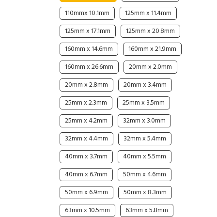
110mmx 10.1mm
125mm x 11.4mm
Cable Operated Switch
Panel Box
125mm x 17.1mm
125mm x 20.8mm
Signalling Columns
160mm x 14.6mm
160mm x 21.9mm
Safety Sensors
160mm x 26.6mm
20mm x 2.0mm
Pressure Switch
20mm x 2.8mm
20mm x 3.4mm
25mm x 2.3mm
25mm x 3.5mm
Ultrasonic & Rotary Encoder
25mm x 4.2mm
32mm x 3.0mm
Limit Switch
32mm x 4.4mm
32mm x 5.4mm
Inductive Sensors
40mm x 3.7mm
40mm x 5.5mm
40mm x 6.7mm
50mm x 4.6mm
Photoelectric
50mm x 6.9mm
50mm x 8.3mm
Cam Switch
63mm x 10.5mm
63mm x 5.8mm