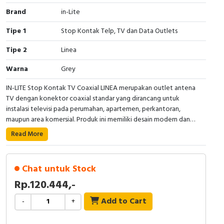
Brand
in-Lite
Cable Operated Switch
Panel Box
Tipe 1
Stop Kontak Telp, TV dan Data Outlets
Signalling Columns
Tipe 2
Linea
Safety Sensors
Warna
Grey
Pressure Switch
IN-LITE Stop Kontak TV Coaxial LINEA merupakan outlet antena
TV dengan konektor coaxial standar yang dirancang untuk
instalasi televisi pada perumahan, apartemen, perkantoran,
Ultrasonic & Rotary Encoder
maupun area komersial. Produk ini memiliki desain modern dan
minimalis khas seri LINEA serta dapat digunakan untuk seluruh
Limit Switch
Read More
• Seri: LINEA
varian warna pada seri yang sama tanpa perubahan spesifikasi
• Tipe Produk : Soket TV Coaxial / Soket TV Coaxial
teknis utama.
Inductive Sensors
• Tipe Konektor: TV Coaxial Standar
Chat untuk Stock
• Bahan Perumahan: Polikarbonat
• Kompatibilitas: Flush Mount
Photoelectric
Rp.120.444,-
Anda dapat berbelanja dengan aman di
ListrikKita.com
karena
• Warna: Abu-Abu
semua barang yang kami jual dijamin 100% asli, bergaransi resmi
Add to Cart
-
+
Cam Switch
dan dapat disertai dengan surat keaslian barang. Untuk
mendapatkan harga terbaik dan informasi lebih lanjut bisa