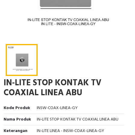
Interactive Flat Panel (IFP)
EcoStruxure Terminal Expert
Pendant / Crane Controller
Terminal Block
Inverter
Testers
Extension Power Socket
Panel Kendali
Engsel / Hinge
FRENIC
Compact Data Loggers
Vacuum
Selector Iluminasi
Industrial Plug & Socket
Electric Motor
Field Measuring
Flash Buzzers
Busbar
Accessories
Potensiometer
Junction Box
Digistart
Joystick Controller
MCB Box
IN-LITE STOP KONTAK TV
Foot Switch
Motion Sensors
COAXIAL LINEA ABU
Tower Light
Accessories
Kode Produk
INSW-COAX-LINEA-GY
Accessories
Accessories Elektrikal
Nama Produk
IN-LITE STOP KONTAK TV COAXIAL LINEA ABU
Exlhoist / Wireless Crane Controller
Empty Box
Keterangan
IN-LITE LINEA - INSW-COAX-LINEA-GY