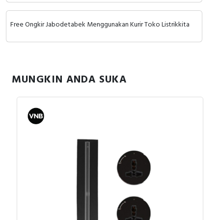
RFID
menghubungi tim sales atau marketing kami silakan klik
disini
.
Selamat berbelanja.
Free Ongkir Jabodetabek Menggunakan Kurir Toko Listrikkita
Capacitive Sensors
Safety Switch
Radio Frequency
MUNGKIN ANDA SUKA
Contact Block