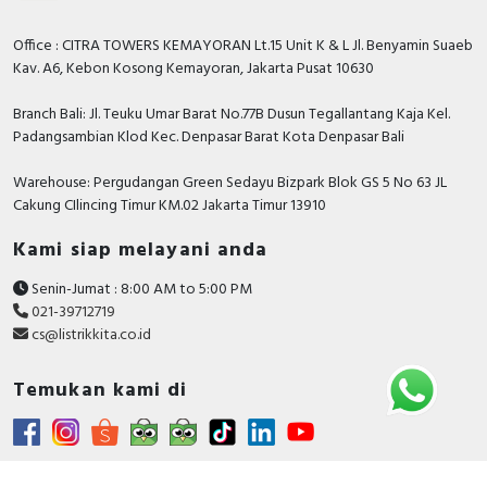
Office : CITRA TOWERS KEMAYORAN Lt.15 Unit K & L Jl. Benyamin Suaeb
Kav. A6, Kebon Kosong Kemayoran, Jakarta Pusat 10630
Branch Bali: Jl. Teuku Umar Barat No.77B Dusun Tegallantang Kaja Kel.
Padangsambian Klod Kec. Denpasar Barat Kota Denpasar Bali
Warehouse: Pergudangan Green Sedayu Bizpark Blok GS 5 No 63 JL
Cakung CIlincing Timur KM.02 Jakarta Timur 13910
Kami siap melayani anda
Senin-Jumat : 8:00 AM to 5:00 PM
021-39712719
cs@listrikkita.co.id
Temukan kami di