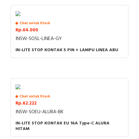
RFID
Capacitive Sensors
Chat untuk Stock
Rp.64.000
Safety Switch
INSW-SO5L-LINEA-GY
Radio Frequency
IN-LITE STOP KONTAK 5 PIN + LAMPU LINEA ABU
Contact Block
Chat untuk Stock
Rp.62.222
INSW-SOEU-ALURA-BK
IN-LITE STOP KONTAK EU 16A Type-C ALURA
HITAM