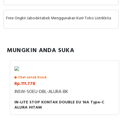
mendapatkan harga terbaik dan informasi lebih lanjut bisa
• Pemasangan : Flush Mount
menghubungi tim sales atau marketing kami silakan klik
disini
.
• Kompatibilitas : Standar kotak inbow
Cable Operated Switch
Panel Box
Selamat berbelanja.
• Warna: Hitam
Free Ongkir Jabodetabek Menggunakan Kurir Toko Listrikkita
Signalling Columns
Safety Sensors
MUNGKIN ANDA SUKA
Pressure Switch
Ultrasonic & Rotary Encoder
Limit Switch
Chat untuk Stock
Rp.111.778
Inductive Sensors
INSW-SOEU-DBL-ALURA-BK
IN-LITE STOP KONTAK DOUBLE EU 16A Type-C
Photoelectric
ALURA HITAM
Cam Switch