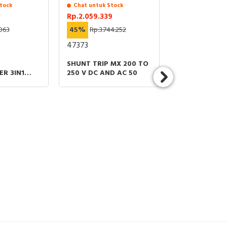
tock
Chat untuk Stock
Stock Tersedia
Rp.2.059.339
Rp.878.960
.063
45%
Rp.3.744.252
48%
Rp.1.690
47373
EZC100N3015
SHUNT TRIP MX 200 TO
MCCB/NFB 3P
R 3IN1
250 V DC AND AC 50
15KA/415VAC
5A CLS 1 =