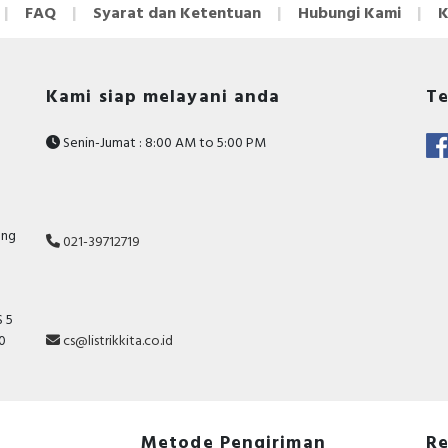
FAQ
Syarat dan Ketentuan
Hubungi Kami
K
Kami siap melayani anda
Te
Senin-Jumat : 8:00 AM to 5:00 PM
ang
021-39712719
 5
10
cs@listrikkita.co.id
Metode Pengiriman
Re