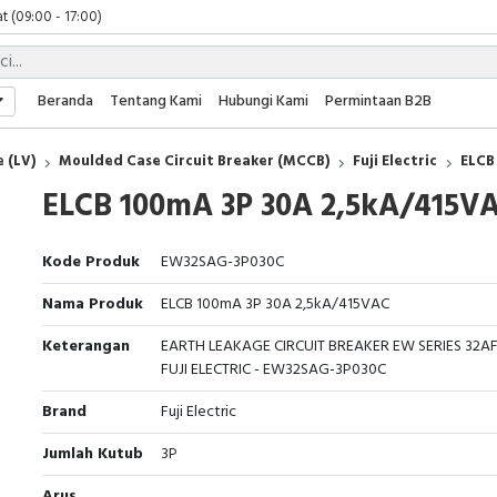
t (09:00 - 17:00)
 (09:00 - 17:00)
 (08:00 - 17:00)
t (09:00 - 17:00)
Beranda
Tentang Kami
Hubungi Kami
Permintaan B2B
 (09:00 - 17:00)
 (LV)
Moulded Case Circuit Breaker (MCCB)
Fuji Electric
ELCB
ELCB 100mA 3P 30A 2,5kA/415V
Kode Produk
EW32SAG-3P030C
Nama Produk
ELCB 100mA 3P 30A 2,5kA/415VAC
Keterangan
EARTH LEAKAGE CIRCUIT BREAKER EW SERIES 32A
FUJI ELECTRIC - EW32SAG-3P030C
Brand
Fuji Electric
Jumlah Kutub
3P
Arus