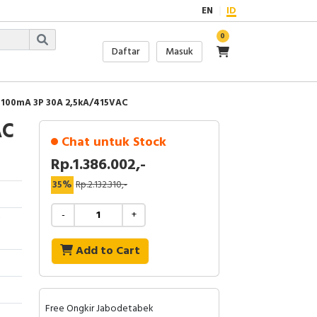
EN
ID
0
Daftar
Masuk
 100mA 3P 30A 2,5kA/415VAC
AC
Chat untuk Stock
Rp.1.386.002,-
35%
Rp.2.132.310,-
-
+
F
Add to Cart
Free Ongkir Jabodetabek