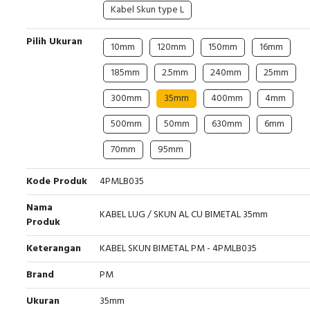
Kabel Skun type L
Pilih Ukuran
10mm
120mm
150mm
16mm
185mm
2.5mm
240mm
25mm
300mm
35mm
400mm
4mm
500mm
50mm
630mm
6mm
70mm
95mm
Kode Produk
4PMLB035
Nama
KABEL LUG / SKUN AL CU BIMETAL 35mm
Produk
Keterangan
KABEL SKUN BIMETAL PM - 4PMLB035
Brand
PM
Ukuran
35mm