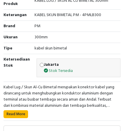
KABEL LUG / SKUN AL CU BIMETAL 300mm
Produk
Cable Operated Switch
Panel Box
Keterangan
KABEL SKUN BIMETAL PM - 4PMLB300
Signalling Columns
Brand
PM
Safety Sensors
Ukuran
300mm
Tipe
kabel skun bimetal
Pressure Switch
Ketersediaan
Ultrasonic & Rotary Encoder
Jakarta
Stok
Stok Tersedia
Limit Switch
Kabel Lug / Skun Al-Cu Bimetal merupakan konektor kabel yang
Inductive Sensors
dirancang untuk menghubungkan konduktor aluminium dengan
terminal atau busbar tembaga secara aman dan Andal. Terbuat
dari kombinasi material aluminium dan tembaga berkualitas,
Photoelectric
produk ini membantu mengurangi risiko korosi galvanis pada
Read More
• Tipe Produk : Kabel Lug / Skun Bimetal
sambungan dua jenis logam yang berbeda sehingga menghasilkan
Cam Switch
• Ukuran kabel: 300mm
koneksi listrik yang stabil dan tahan lama. Cocok digunakan pada
• Ukuran baut : 12mm
berbagai aplikasi instalasi listrik industri, panel distribusi, sistem