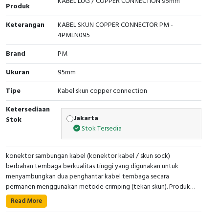
KABEL LUG / COPPER CONNECTION 95mm
Produk
Cable Operated Switch
Panel Box
Keterangan
KABEL SKUN COPPER CONNECTOR PM -
4PMLN095
Signalling Columns
Brand
PM
Safety Sensors
Ukuran
95mm
Pressure Switch
Tipe
Kabel skun copper connection
Ultrasonic & Rotary Encoder
Ketersediaan
Jakarta
Stok
Stok Tersedia
Limit Switch
Inductive Sensors
konektor sambungan kabel (konektor kabel / skun sock)
berbahan tembaga berkualitas tinggi yang digunakan untuk
menyambungkan dua penghantar kabel tembaga secara
Photoelectric
permanen menggunakan metode crimping (tekan skun). Produk
ini dirancang untuk menghasilkan sambungan listrik yang kuat,
Cam Switch
Read More
• Kode Produk : 4PMLN095
stabil, aman, dan memiliki hambatan listrik rendah sehingga cocok
• Nama Produk: Konektor Tembaga PM / Lug Kabel
digunakan pada instalasi tenaga listrik, panel distribusi, panel