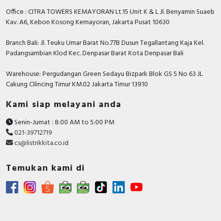
Office : CITRA TOWERS KEMAYORAN Lt.15 Unit K & L Jl. Benyamin Suaeb
Kav. A6, Kebon Kosong Kemayoran, Jakarta Pusat 10630
Branch Bali: Jl. Teuku Umar Barat No.77B Dusun Tegallantang Kaja Kel.
Padangsambian Klod Kec. Denpasar Barat Kota Denpasar Bali
Warehouse: Pergudangan Green Sedayu Bizpark Blok GS 5 No 63 JL
Cakung CIlincing Timur KM.02 Jakarta Timur 13910
Kami siap melayani anda
Senin-Jumat : 8:00 AM to 5:00 PM
021-39712719
cs@listrikkita.co.id
Temukan kami di