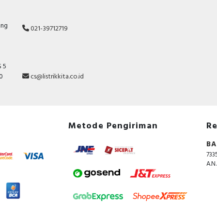
ang
021-39712719
 5
10
cs@listrikkita.co.id
Metode Pengiriman
Re
BA
733
A.N