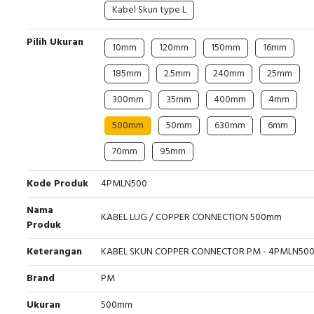
Kabel Skun type L
Pilih Ukuran
10mm
120mm
150mm
16mm
185mm
2.5mm
240mm
25mm
300mm
35mm
400mm
4mm
500mm
50mm
630mm
6mm
70mm
95mm
Kode Produk
4PMLN500
Nama
KABEL LUG / COPPER CONNECTION 500mm
Produk
Keterangan
KABEL SKUN COPPER CONNECTOR PM - 4PMLN50
Brand
PM
Ukuran
500mm