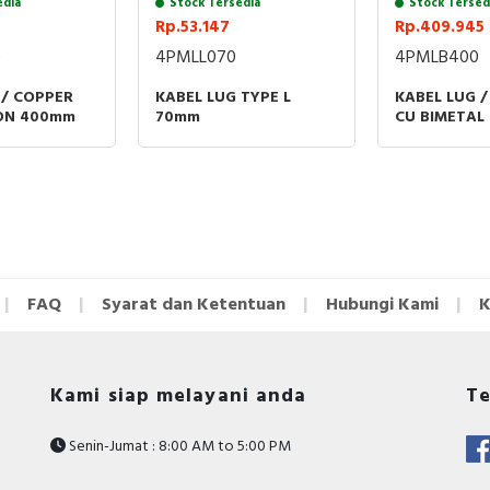
edia
Stock Tersedia
Stock Tersed
• Standar Umum: IEC / Industrial Electrical Standard
Rp.53.147
Rp.409.945
0
4PMLL070
4PMLB400
 / COPPER
KABEL LUG TYPE L
KABEL LUG /
ON 400mm
70mm
CU BIMETAL
FAQ
Syarat dan Ketentuan
Hubungi Kami
K
Kami siap melayani anda
Te
Senin-Jumat : 8:00 AM to 5:00 PM