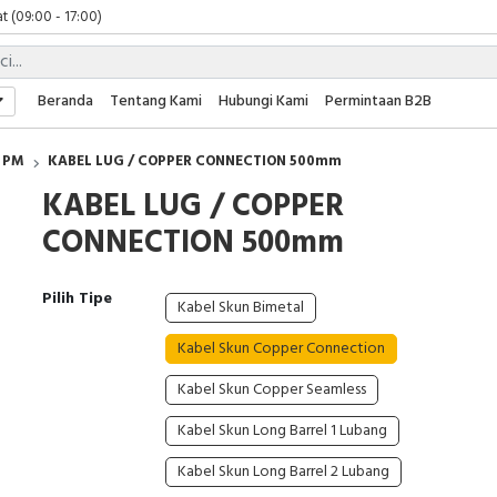
t (09:00 - 17:00)
 (09:00 - 17:00)
 (08:00 - 17:00)
t (09:00 - 17:00)
Beranda
Tentang Kami
Hubungi Kami
Permintaan B2B
 (09:00 - 17:00)
PM
KABEL LUG / COPPER CONNECTION 500mm
KABEL LUG / COPPER
CONNECTION 500mm
Pilih Tipe
Kabel Skun Bimetal
Kabel Skun Copper Connection
Kabel Skun Copper Seamless
Kabel Skun Long Barrel 1 Lubang
Kabel Skun Long Barrel 2 Lubang