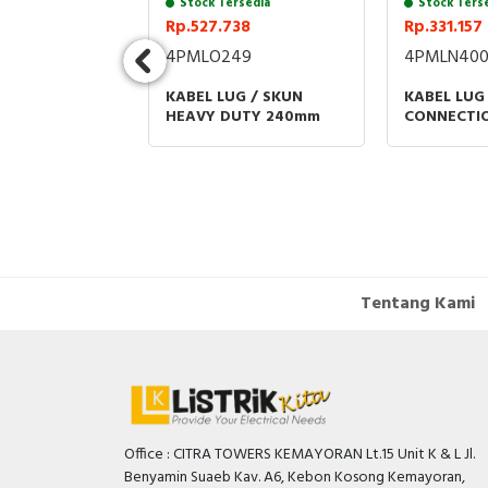
sedia
Stock Tersedia
Stock Ters
6
Rp.527.738
Rp.331.157
1
4PMLO249
4PMLN40
G / SKUN SC
KABEL LUG / SKUN
KABEL LUG
HEAVY DUTY 240mm
CONNECTI
Tentang Kami
Office : CITRA TOWERS KEMAYORAN Lt.15 Unit K & L Jl.
Benyamin Suaeb Kav. A6, Kebon Kosong Kemayoran,