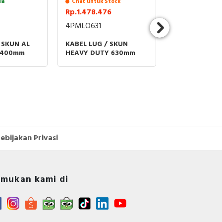
ia
Chat untuk Stock
Stock Tersedia
Rp.1.478.476
Rp.248.795
4PMLO631
4PMLB185
 SKUN AL
KABEL LUG / SKUN
KABEL LUG / 
 400mm
HEAVY DUTY 630mm
CU BIMETAL 
ebijakan Privasi
mukan kami di