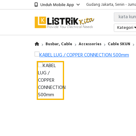
Unduh Mobile App
Gudang Jakarta, Senin - Juma
Showroom Bali, Senin - Jumat
Kantor Jakarta, Senin - Jumat
Gudang Jakarta, Senin - Juma
Kategori
Showroom Bali, Senin - Jumat
Busbar, Cable
Accessories
Cable SKUN