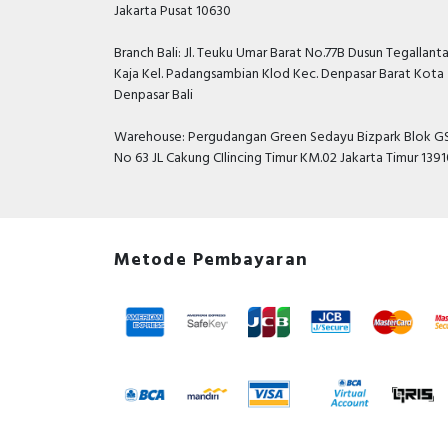
Jakarta Pusat 10630
Branch Bali: Jl. Teuku Umar Barat No.77B Dusun Tegallant
Kaja Kel. Padangsambian Klod Kec. Denpasar Barat Kota
Denpasar Bali
Warehouse: Pergudangan Green Sedayu Bizpark Blok GS
No 63 JL Cakung CIlincing Timur KM.02 Jakarta Timur 139
Metode Pembayaran