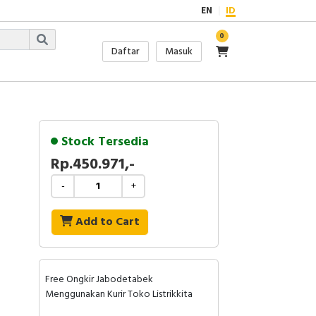
EN
ID
0
Daftar
Masuk
Stock Tersedia
Rp.450.971,-
-
+
Add to Cart
Free Ongkir Jabodetabek
Menggunakan Kurir Toko Listrikkita