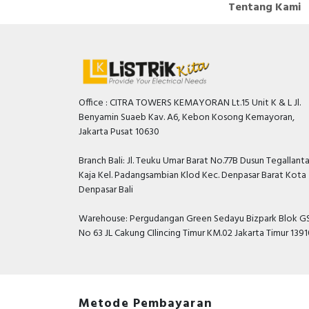
Tentang Kami
Office : CITRA TOWERS KEMAYORAN Lt.15 Unit K & L Jl.
Benyamin Suaeb Kav. A6, Kebon Kosong Kemayoran,
Jakarta Pusat 10630
Branch Bali: Jl. Teuku Umar Barat No.77B Dusun Tegallant
Kaja Kel. Padangsambian Klod Kec. Denpasar Barat Kota
Denpasar Bali
Warehouse: Pergudangan Green Sedayu Bizpark Blok GS
No 63 JL Cakung CIlincing Timur KM.02 Jakarta Timur 139
Metode Pembayaran