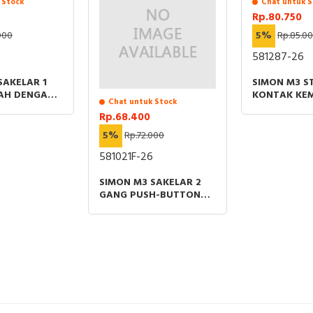
 Stock
Chat untuk S
• Standar Umum: IEC / Standar Kelistrikan Industri
Rp.80.750
000
5%
Rp.85.0
581287-26
SAKELAR 1
SIMON M3 S
RAH DENGAN
KONTAK KEM
Chat untuk Stock
NT PUTIH
DENGAN ST
Rp.68.400
EARTH HITA
5%
Rp.72.000
581021F-26
SIMON M3 SAKELAR 2
GANG PUSH-BUTTON
DENGAN FLUORESCENT
HITAM