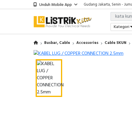
Unduh Mobile App
Gudang Jakarta, Senin - Juma
Showroom Bali, Senin - Jumat
Kantor Jakarta, Senin - Jumat
Gudang Jakarta, Senin - Juma
Kategori
Showroom Bali, Senin - Jumat
Busbar, Cable
Accessories
Cable SKUN