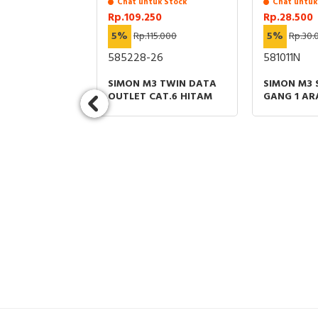
uk Stock
Chat untuk Stock
Chat untuk
228
Rp.109.250
Rp.28.500
.595.736
5%
Rp.115.000
5%
Rp.30.
585228-26
581011N
RIO
SIMON M3 TWIN DATA
SIMON M3 
CY STOP
OUTLET CAT.6 HITAM
GANG 1 A
DISCONNECTOR
FLUORESCE
DOOR