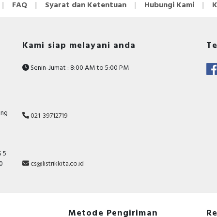
FAQ
Syarat dan Ketentuan
Hubungi Kami
K
Kami siap melayani anda
Te
Senin-Jumat : 8:00 AM to 5:00 PM
ang
021-39712719
 5
10
cs@listrikkita.co.id
Metode Pengiriman
Re