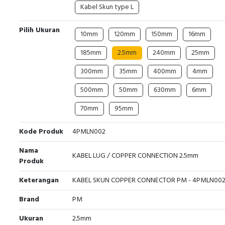
Kabel Skun type L
Pilih Ukuran
10mm
120mm
150mm
16mm
185mm
2.5mm
240mm
25mm
300mm
35mm
400mm
4mm
500mm
50mm
630mm
6mm
70mm
95mm
Kode Produk
4PMLN002
Nama
KABEL LUG / COPPER CONNECTION 2.5mm
Produk
Keterangan
KABEL SKUN COPPER CONNECTOR PM - 4PMLN00
Brand
PM
Ukuran
2.5mm