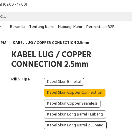
t (09:00 - 17:00)
 (09:00 - 17:00)
 (08:00 - 17:00)
t (09:00 - 17:00)
Beranda
Tentang Kami
Hubungi Kami
Permintaan B2B
 (09:00 - 17:00)
PM
KABEL LUG / COPPER CONNECTION 2.5mm
KABEL LUG / COPPER
CONNECTION 2.5mm
Pilih Tipe
Kabel Skun Bimetal
Kabel Skun Copper Connection
Kabel Skun Copper Seamless
Kabel Skun Long Barrel 1 Lubang
Kabel Skun Long Barrel 2 Lubang