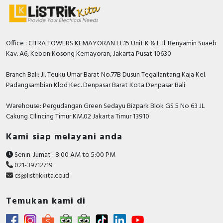
Office : CITRA TOWERS KEMAYORAN Lt.15 Unit K & L Jl. Benyamin Suaeb
Kav. A6, Kebon Kosong Kemayoran, Jakarta Pusat 10630
Branch Bali: Jl. Teuku Umar Barat No.77B Dusun Tegallantang Kaja Kel.
Padangsambian Klod Kec. Denpasar Barat Kota Denpasar Bali
Warehouse: Pergudangan Green Sedayu Bizpark Blok GS 5 No 63 JL
Cakung CIlincing Timur KM.02 Jakarta Timur 13910
Kami siap melayani anda
Senin-Jumat : 8:00 AM to 5:00 PM
021-39712719
cs@listrikkita.co.id
Temukan kami di