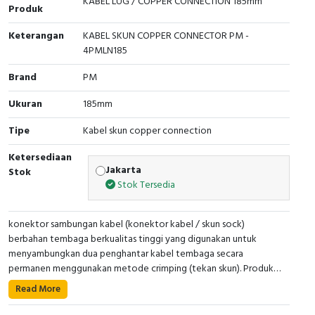
KABEL LUG / COPPER CONNECTION 185mm
Produk
Cable Operated Switch
Panel Box
Keterangan
KABEL SKUN COPPER CONNECTOR PM -
4PMLN185
Signalling Columns
Brand
PM
Safety Sensors
Ukuran
185mm
Pressure Switch
Tipe
Kabel skun copper connection
Ultrasonic & Rotary Encoder
Ketersediaan
Jakarta
Stok
Stok Tersedia
Limit Switch
Inductive Sensors
konektor sambungan kabel (konektor kabel / skun sock)
berbahan tembaga berkualitas tinggi yang digunakan untuk
menyambungkan dua penghantar kabel tembaga secara
Photoelectric
permanen menggunakan metode crimping (tekan skun). Produk
ini dirancang untuk menghasilkan sambungan listrik yang kuat,
Cam Switch
Read More
• Kode Produk : 4PMLN185
stabil, aman, dan memiliki hambatan listrik rendah sehingga cocok
• Nama Produk: Konektor Tembaga PM / Kabel Lug
digunakan pada instalasi tenaga listrik, panel distribusi, panel